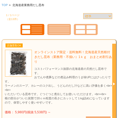
TOP
>
北海道産業務用だし昆布
1 / 1ページ
（全13件）
店舗受取OK
オンラインストア限定・送料無料！北海道産天然根付
きだし昆布（業務用・不揃い）1ｋｇ おまとめ割引あ
り
コストパフォーマンス抜群の北海道産の天然だし昆布で
す。
おでんや煮豚などの煮込み料理のうま味UPにはぴったりで
す。
ラーメンのスープ、カレーのコク出し、うどんのだし汁などに高い評価を多く<br>
<br>
いただいている昆布です。ぐつぐつと煮出してお使いいただけます。<br><br>
根の部分がついた状態で20ｃｍ程度の長さにカットして１kg詰めになっています
ので、保管しやすく使いやすいです。
価格： 5,980円(税抜 5,538円)
～