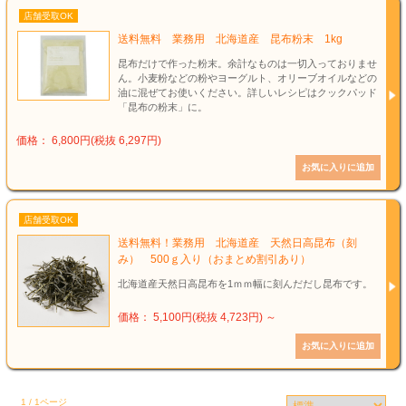
店舗受取OK
送料無料 業務用 北海道産 昆布粉末 1kg
昆布だけで作った粉末。余計なものは一切入っておりませ
ん。小麦粉などの粉やヨーグルト、オリーブオイルなどの
油に混ぜてお使いください。詳しいレシピはクックパッド
「昆布の粉末」に。
価格： 6,800円(税抜 6,297円)
店舗受取OK
送料無料！業務用 北海道産 天然日高昆布（刻
み） 500ｇ入り（おまとめ割引あり）
北海道産天然日高昆布を1ｍｍ幅に刻んだだし昆布です。
価格： 5,100円(税抜 4,723円)
～
1 / 1ページ