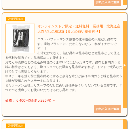
店舗受取OK
オンラインストア限定・送料無料！業務用 北海道産
天然だし昆布1kg【まとめ買い割引有り】
コストパフォーマンス抜群の北海道産の天然だし昆布で
す。産地ブランドにこだわらないならこれがイチオシで
す！！
出汁だけでなく、結び昆布や昆布巻など煮昆布として使え
る便利な昆布です。昆布締めにも使えます。
おでんや煮豚などの煮込み料理のうま味UPにはぴったりです。昆布と豚肉のうま
味の相性はとてもよく、塩コショウした豚肉を昆布締めすれば、トマトで煮込むだ
けでとても美味しくなります。
牛ステーキを焼く前に昆布締めにすると余分な水分が抜け牛肉のうま味と昆布のう
ま味が凝縮されたステーキになります。
またラーメン店様よりスープのだしに高い評価を多くいただいている昆布です。ぐ
つぐつと煮出してお使いいただけるだし昆布です。
価格： 6,400円(税抜 5,926円)
～
店舗受取OK