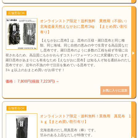
店舗受取OK
オンラインストア限定！送料無料 業務用（不揃い）
北海道産天然えながおに昆布1kg 【まとめ買い割引
有り】
【えながおに昆布】は、昆布の王様・羅臼昆布と同じ種
類、同じ海域、同じ自然の恵みの中で生育する高品質なだ
し昆布です。羅臼昆布のように多数の工程を経ず市場に出
荷されるため、高品質にもかかわらずコストパフォーマンスに大変優れています。
羅臼昆布があまりにも有名なため【えながおに昆布】は知る人ぞ知る通好みのだし
昆布ですが、近年の不漁の中で注目を集めている昆布です。
3ｋｇ以上のおまとめ買いがお得です！
価格： 7,800円(税抜 7,223円)
～
店舗受取OK
オンラインストア限定・送料無料！業務用 真昆布 1
ｋｇ【まとめ買い割引有り】
北海道産のだし用真昆布（棒）です。
甘みのある上品なだしが特徴です。