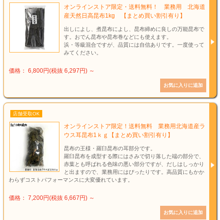
オンラインストア限定・送料無料！ 業務用 北海道
産天然日高昆布1kg 【まとめ買い割引有り】
出しによし、煮昆布によし、昆布締めに良しの万能昆布で
す。おでん昆布や昆布巻などにも使えます。
浜・等級混合ですが、品質には自信ありです。一度使って
みてください。
価格： 6,800円(税抜 6,297円)
～
店舗受取OK
オンラインストア限定！送料無料 業務用北海道産ラ
ウス耳昆布1ｋｇ【まとめ買い割引有り】
昆布の王様・羅臼昆布の耳部分です。
羅臼昆布を成型する際にはさみで切り落した端の部分で、
赤葉とも呼ばれる色味の悪い部分ですが、だしはしっかり
と出ますので、業務用にはぴったりです。高品質にもかか
わらずコストパフォーマンスに大変優れています。
価格： 7,200円(税抜 6,667円)
～