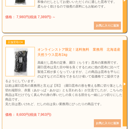
和食のだしとしてお使いいただくのに適した昆布です。
柔らかく炊けるので佃煮の原料にもお勧めです。
価格： 7,980円(税抜 7,389円)
～
店舗受取OK
オンラインストア限定！送料無料 業務用 北海道産
天然ラウス昆布1kg
高級だし昆布の定番、羅臼（らうす）昆布の業務用です。
羅臼昆布は見た目や味を良くするために他の昆布に比べて
製造工程が多くなっていますが、この商品は昆布を平らに
のばすなどの工程をできるだけ省いて低価格でご提供でき
るようにしています。
以前は羅臼昆布の業務用と言えば【耳】（羅臼昆布の形を整える際に切り落とした
切れ端部分、赤葉（あかっぱ・あかは）とも言われる）が主流でしたが、こちらの
商品は耳だけでなく真ん中の身の厚いだしの良く出る部分も一緒にぶつ切りにした
商品です。
見た目は悪いけれど、だしの出は良い業務用にぴったりの商品です。
価格： 8,600円(税抜 7,963円)