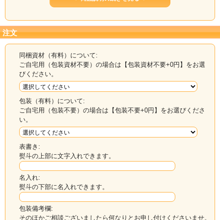
示されます。
＊2025年1月より業務用だし昆布は価格が変更に
注文
なっております。ご確認の受けご購入ください。
＊大変お買い得な切り落としの真昆布を新しくご
同梱資材（有料）について:
用意いたしましたので、合わせてご検討くださ
ご自宅用（包装資材不要）の場合は【包装資材不要+0円】をお選
びください。
い。
包装（有料）について:
ご自宅用（包装不要）の場合は【包装不要+0円】をお選びくださ
い。
表書き:
熨斗の上部に文字入れできます。
名入れ:
熨斗の下部に名入れできます。
北海道産真昆布切り落とし1ｋｇ5980円～のご注
文はコチラから
包装備考欄:
そのほかご相談ございましたら何なりとお申し付けくださいませ。