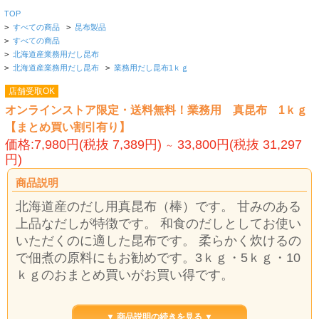
TOP
>
すべての商品
>
昆布製品
>
すべての商品
>
北海道産業務用だし昆布
>
北海道産業務用だし昆布
>
業務用だし昆布1ｋｇ
店舗受取OK
オンラインストア限定・送料無料！業務用 真昆布 1ｋｇ
【まとめ買い割引有り】
価格:7,980円(税抜 7,389円)
33,800円(税抜 31,297
～
円)
商品説明
北海道産のだし用真昆布（棒）です。 甘みのある
上品なだしが特徴です。 和食のだしとしてお使い
いただくのに適した昆布です。 柔らかく炊けるの
で佃煮の原料にもお勧めです。3ｋｇ・5ｋｇ・10
ｋｇのおまとめ買いがお買い得です。
＊カートに必要数を入れていただければ割引が表
▼ 商品説明の続きを見る ▼