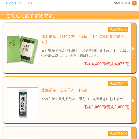
お店からのコメント
2021/12/03
こちらもおすすめです。
店舗受取OK
北海道産 利尻昆布 250g 【ご進物用化粧箱入
り】
香り豊かで澄んだお出し。和食料理に好まれます。お吸い
物や湯豆腐に。 ご進物に喜ばれます。
価格:4,400円(税抜 4,075円)
店舗受取OK
北海道産 日高昆布 145g
やわらかく煮えるため、煮もの、昆布巻きにおすすめ。
価格:1,080円(税抜 1,000円)
店舗受取OK