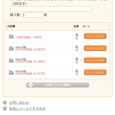
（255文字）
購入数:
袋
内容量
在庫
カート
あ
1kg
価格:
7,980円(税抜 7,389円)
り
あ
2kg（1kg×2袋）
価格:
15,100円(税抜 13,982円)
り
あ
3kg（1kg×3袋）
価格:
21,800円(税抜 20,186円)
り
あ
5kg（1kg×5袋）
価格:
33,800円(税抜 31,297円)
り
お問い合わせ
友達にメールですすめる