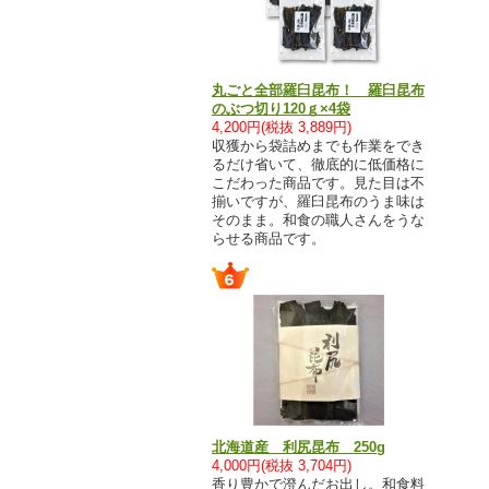
丸ごと全部羅臼昆布！ 羅臼昆布
のぶつ切り120ｇ×4袋
4,200円(税抜 3,889円)
収獲から袋詰めまでも作業をでき
るだけ省いて、徹底的に低価格に
こだわった商品です。見た目は不
揃いですが、羅臼昆布のうま味は
そのまま。和食の職人さんをうな
らせる商品です。
北海道産 利尻昆布 250g
4,000円(税抜 3,704円)
香り豊かで澄んだお出し。和食料