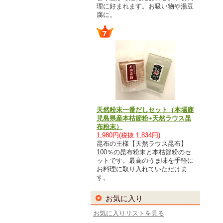
理に好まれます。お吸い物や湯豆
腐に。
天然粉末一番だしセット（本場鹿
児島県産本枯節粉+天然ラウス昆
布粉末）
1,980円(税抜 1,834円)
昆布の王様【天然ラウス昆布】
100％の昆布粉末と本枯節粉のセ
ットです。最高のうま味を手軽に
お料理に取り入れていただけま
す。
お気に入り
お気に入りリストを見る