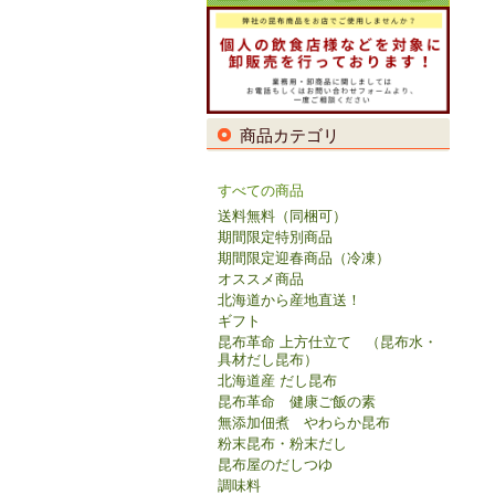
商品カテゴリ
すべての商品
送料無料（同梱可）
期間限定特別商品
期間限定迎春商品（冷凍）
オススメ商品
北海道から産地直送！
ギフト
昆布革命 上方仕立て （昆布水・
具材だし昆布）
北海道産 だし昆布
昆布革命 健康ご飯の素
無添加佃煮 やわらか昆布
粉末昆布・粉末だし
昆布屋のだしつゆ
調味料