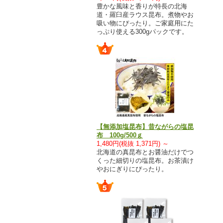
豊かな風味と香りが特長の北海
道・羅臼産ラウス昆布。煮物やお
吸い物にぴったり。ご家庭用にた
っぷり使える300gパックです。
【無添加塩昆布】昔ながらの塩昆
布 100g/500ｇ
1,480円(税抜 1,371円) ～
北海道の真昆布とお醤油だけでつ
くった細切りの塩昆布。お茶漬け
やおにぎりにぴったり。