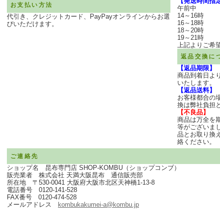
【発送時間指
お支払い方法
午前中
14～16時
代引き、クレジットカード、PayPayオンラインからお選
16～18時
びいただけます。
18～20時
19～21時
上記よりご希
返品交換に
【返品期限】
商品到着日よ
いたします。
【返品送料】
お客様都合の
換は弊社負担
【不良品】
商品は万全を
等がございま
品とお取り換
絡ください。
ご連絡先
ショップ名 昆布専門店 SHOP-KOMBU（ショップコンブ）
販売業者 株式会社 天満大阪昆布 通信販売部
所在地 〒530-0041 大阪府大阪市北区天神橋1-13-8
電話番号 0120-141-528
FAX番号 0120-474-528
メールアドレス
kombukakumei-a@kombu.jp