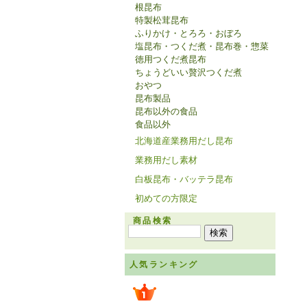
根昆布
特製松茸昆布
ふりかけ・とろろ・おぼろ
塩昆布・つくだ煮・昆布巻・惣菜
徳用つくだ煮昆布
ちょうどいい贅沢つくだ煮
おやつ
昆布製品
昆布以外の食品
食品以外
北海道産業務用だし昆布
業務用だし素材
白板昆布・バッテラ昆布
初めての方限定
商品検索
人気ランキング