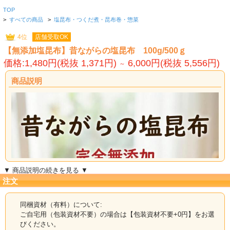
TOP
>
すべての商品
>
塩昆布・つくだ煮・昆布巻・惣菜
4位
店舗受取OK
【無添加塩昆布】昔ながらの塩昆布 100g/500ｇ
価格:1,480円(税抜 1,371円)
6,000円(税抜 5,556円)
～
商品説明
▼ 商品説明の続きを見る ▼
注文
同梱資材（有料）について:
ご自宅用（包装資材不要）の場合は【包装資材不要+0円】をお選
びください。