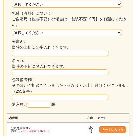
包装（有料）について:
ご自宅用（包装不要）の場合は【包装不要+0円】をお選びくださ
い。
表書き:
熨斗の上部に文字入れできます。
名入れ:
熨斗の下部に名入れできます。
包装備考欄:
そのほかご相談ございましたら何なりとお申し付けくださいませ。
（255文字）
購入数:
袋
内容量
在庫
カート
あ
ご家庭用100ｇ
価格:
1,480円(税抜 1,371円)
り