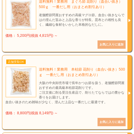
送料無料！業務用 まぐろ節 花削り（血合い抜き）
500ｇ 一番だし用（おまとめ割引あり）
老舗鰹節問屋おすすめの高級マグロ節。血合い抜きならで
はの澄んだ旨みと上品な香りが特長。昆布との相性も良
く、繊細な食材をいかした本格的なだしに。
価格： 5,200円(税抜 4,815円)
～
店舗受取OK
送料無料！業務用 本枯節 花削り（血合い抜き）500
ｇ 一番だし用（おまとめ割引あり）
大阪の中央卸売市場で長年かつお節を扱う、老舗鰹節問屋
おすすめの最高級本枯節花削りです。
ご注文後に削る受注生産品で、削りたてならではの豊かな
香りをお届けします。
血合い抜きのため雑味が少なく、澄んだ上品な一番だしに最適です。
価格： 8,800円(税抜 8,149円)
～