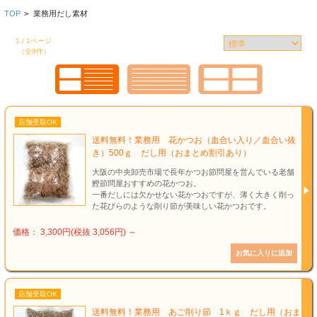
TOP
>
業務用だし素材
1 / 1ページ
（全9件）
店舗受取OK
送料無料！業務用 花かつお（血合い入り／血合い抜
き）500ｇ だし用（おまとめ割引あり）
大阪の中央卸売市場で長年かつお節問屋を営んでいる老舗
鰹節問屋おすすめの花かつお。
一番だしには欠かせない花かつおですが、薄く大きく削っ
た花びらのような削り節が美味しい花かつおです。
価格： 3,300円(税抜 3,056円)
～
店舗受取OK
送料無料！業務用 あご削り節 1ｋｇ だし用（おま