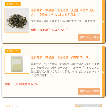
店舗受取OK
送料無料！業務用 北海道産 天然日高昆布（刻
み） 500ｇ入り（おまとめ割引あり）
北海道産天然日高昆布を1ｍｍ幅に刻んだだし昆布です。
価格： 5,100円(税抜 4,723円)
～
店舗受取OK
送料無料 業務用 北海道産 昆布粉末 1kg
昆布だけで作った粉末。余計なものは一切入っておりませ
ん。小麦粉などの粉やヨーグルト、オリーブオイルなどの
油に混ぜてお使いください。詳しいレシピはクックパッド
「昆布の粉末」に。
価格： 6,800円(税抜 6,297円)
1 / 1ページ