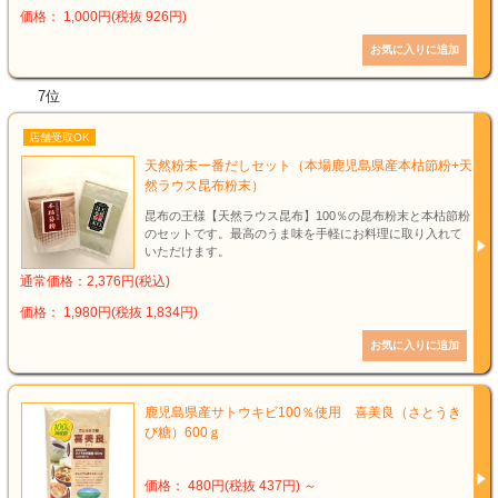
価格： 1,000円(税抜 926円)
7位
店舗受取OK
天然粉末一番だしセット（本場鹿児島県産本枯節粉+天
然ラウス昆布粉末）
昆布の王様【天然ラウス昆布】100％の昆布粉末と本枯節粉
のセットです。最高のうま味を手軽にお料理に取り入れて
いただけます。
通常価格：2,376円(税込)
価格： 1,980円(税抜 1,834円)
鹿児島県産サトウキビ100％使用 喜美良（さとうき
び糖）600ｇ
価格： 480円(税抜 437円)
～