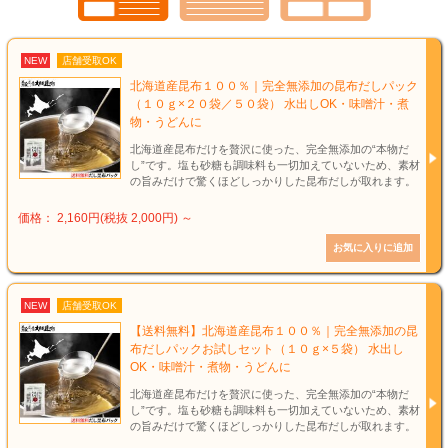
NEW
店舗受取OK
北海道産昆布１００％｜完全無添加の昆布だしパック
（１０ｇ×２０袋／５０袋） 水出しOK・味噌汁・煮
物・うどんに
北海道産昆布だけを贅沢に使った、完全無添加の“本物だ
し”です。塩も砂糖も調味料も一切加えていないため、素材
の旨みだけで驚くほどしっかりした昆布だしが取れます。
価格： 2,160円(税抜 2,000円)
～
NEW
店舗受取OK
【送料無料】北海道産昆布１００％｜完全無添加の昆
布だしパックお試しセット（１０ｇ×５袋） 水出し
OK・味噌汁・煮物・うどんに
北海道産昆布だけを贅沢に使った、完全無添加の“本物だ
し”です。塩も砂糖も調味料も一切加えていないため、素材
の旨みだけで驚くほどしっかりした昆布だしが取れます。