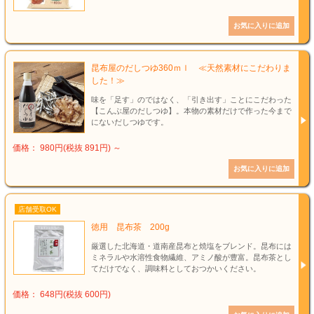
昆布屋のだしつゆ360ｍｌ ≪天然素材にこだわりま
した！≫
味を「足す」のではなく、「引き出す」ことにこだわった
【こんぶ屋のだしつゆ】。本物の素材だけで作った今まで
にないだしつゆです。
価格： 980円(税抜 891円)
～
店舗受取OK
徳用 昆布茶 200g
厳選した北海道・道南産昆布と焼塩をブレンド。昆布には
ミネラルや水溶性食物繊維、アミノ酸が豊富。昆布茶とし
てだけでなく、調味料としておつかいください。
価格： 648円(税抜 600円)