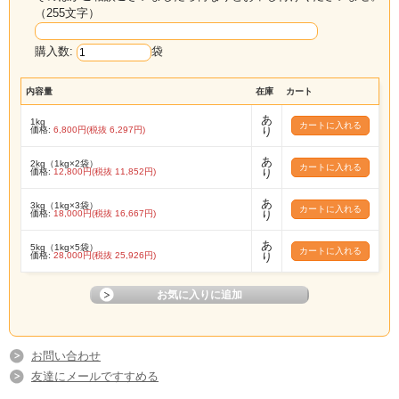
（255文字）
＊カートに必要数を入れていただければ割引が表
示されます。
購入数:
袋
＊2024年6月より業務用だし昆布は価格が変更に
内容量
在庫
カート
なっております。ご確認の受けご購入ください。
あ
1kg
＊大変お買い得な切り落としの真昆布を新しくご
価格:
6,800円(税抜 6,297円)
り
用意いたしましたので、合わせてご検討くださ
あ
2kg（1kg×2袋）
い。
価格:
12,800円(税抜 11,852円)
り
あ
3kg（1kg×3袋）
価格:
18,000円(税抜 16,667円)
り
あ
5kg（1kg×5袋）
価格:
28,000円(税抜 25,926円)
り
お問い合わせ
友達にメールですすめる
北海道産真昆布切り落とし1ｋｇ3980円～のご注