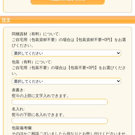
注文
同梱資材（有料）について:
ご自宅用（包装資材不要）の場合は【包装資材不要+0円】をお選
びください。
包装（有料）について:
ご自宅用（包装不要）の場合は【包装不要+0円】をお選びくださ
い。
出しによし、煮昆布によし、昆布締めに良しの万
能昆布です。
表書き:
おでん昆布や昆布巻などにも使えます。
熨斗の上部に文字入れできます。
浜・等級混合ですが、品質には自信ありです。一
度使ってみてください。
名入れ:
熨斗の下部に名入れできます。
3ｋｇ・5ｋｇ・10ｋｇのおまとめ買いがお買い得
です。
包装備考欄:
そのほかご相談ございましたら何なりとお申し付けくださいませ。