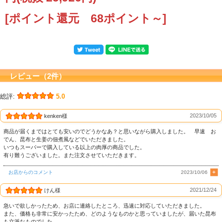
[ポイント還元 68ポイント～]
レビュー（2件）
総評:
5.0
2023/10/05
kenken様
商品が届くまではとても安いのでどうかなあ？と思いながら購入しました。 早速 お
でん、昆布と生姜の佃煮風などでいただきました。
いつもスーパーで購入している以上の肉厚の商品でした。
有り難うございました。また注文させていただきます。
お店からのコメント
2023/10/06
2021/12/24
けん様
急いで欲しかったため、お店に連絡したところ、迅速に対応していただきました。
また、価格も非常に安かったため、どのようなものかと思っていましたが、届いた昆布
も立派なものでした。