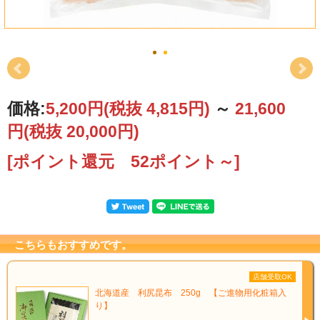
繊細なだしの美しさを大切にしたい料理におすすめ
です。うどんだしや煮物にも、上品な旨みを添えて
くれます。
価格:
5,200円
(税抜 4,815円)
～
21,600
香り穏やか、旨みすっきり
円
(税抜 20,000円)
素材をいかす
[ポイント還元 52ポイント～]
マグロ節 花削り 血合い抜き
だしは主張せず、素材を引き立てる。
こちらもおすすめです。
香りが穏やかなマグロ節に、血合い抜きならではの澄ん
だ旨み。料理の主役はあくまでも食材。その味をそっと
店舗受取OK
北海道産 利尻昆布 250g 【ご進物用化粧箱入
引き立てる、料亭でも愛される上品なだしをぜひご家庭
り】
でお楽しみください。