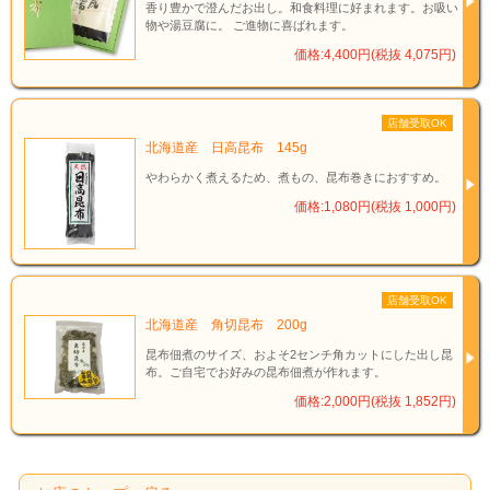
香り豊かで澄んだお出し。和食料理に好まれます。お吸い
物や湯豆腐に。 ご進物に喜ばれます。
価格:4,400円(税抜 4,075円)
＊だし用としてお使いください。
＊開封後は密封し、冷蔵庫で保存のうえ、お早めにお使いく
ださい。
店舗受取OK
北海道産 日高昆布 145g
やわらかく煮えるため、煮もの、昆布巻きにおすすめ。
価格:1,080円(税抜 1,000円)
店舗受取OK
北海道産 角切昆布 200g
昆布佃煮のサイズ、およそ2センチ角カットにした出し昆
布。ご自宅でお好みの昆布佃煮が作れます。
価格:2,000円(税抜 1,852円)