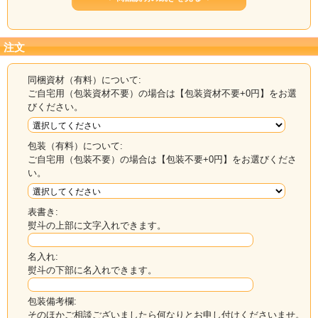
注文
同梱資材（有料）について:
ご自宅用（包装資材不要）の場合は【包装資材不要+0円】をお選
びください。
包装（有料）について:
ご自宅用（包装不要）の場合は【包装不要+0円】をお選びくださ
い。
表書き:
上品で澄んだだしに
熨斗の上部に文字入れできます。
マグロ節削り節 血合い抜き
名入れ:
熨斗の下部に名入れできます。
マグロ節は、かつお節に比べて香りが穏やかで、すっき
包装備考欄:
そのほかご相談ございましたら何なりとお申し付けくださいませ。