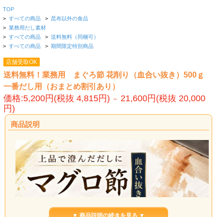
TOP
>
すべての商品
>
昆布以外の食品
>
業務用だし素材
>
すべての商品
>
送料無料（同梱可）
>
すべての商品
>
期間限定特別商品
店舗受取OK
送料無料！業務用 まぐろ節 花削り（血合い抜き）500ｇ
一番だし用（おまとめ割引あり）
価格:5,200円(税抜 4,815円)
21,600円(税抜 20,000
～
円)
商品説明
▼ 商品説明の続きを見る ▼