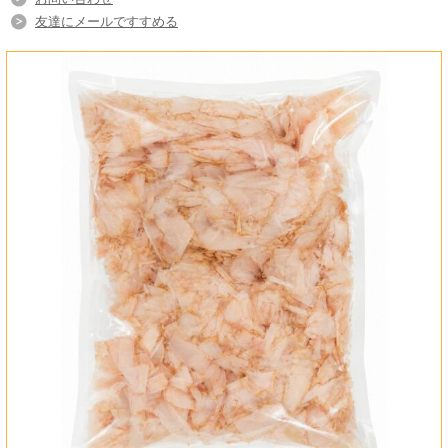
マグロ節は香りが穏やかで、だしが前に出すぎませ
友達にメールですすめる
ん。白身魚、豆腐、卵、野菜など、繊細な味わいの
食材にもよく合い、料理全体をやさしくまとめてく
れます。
昆布だしとの相性も抜群です
昆布だしと合わせることで、やさしい旨みと上品な奥行
きが生まれます。昆布の旨みを邪魔せず、素材の味も引
き立てるため、すっきりとした合わせだしに仕上がりま
す。
お吸い物、茶碗蒸し、湯豆腐、だし巻き卵
に。