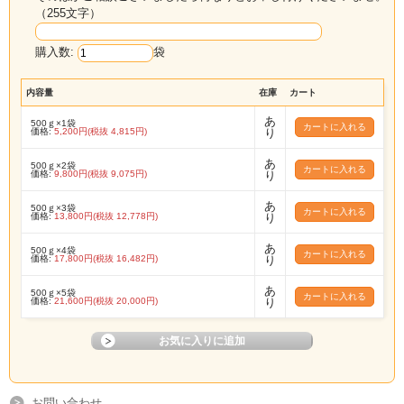
りとした上品な旨みが特長です。香りが立ちすぎないた
（255文字）
め、繊細な食材の持ち味をいかしやすく、だしと食材が
けんかしにくい削り節です。
購入数:
袋
内容量
在庫
カート
血合い抜きだから、さらに上品に。
あ
500ｇ×1袋
価格:
5,200円(税抜 4,815円)
り
雑味の出やすい血合い部分を取り除いているため、
あ
500ｇ×2袋
より澄んだ、上品で旨みのあるだしに仕上がりま
価格:
9,800円(税抜 9,075円)
り
す。
あ
500ｇ×3袋
価格:
13,800円(税抜 12,778円)
り
あ
関西の料亭やうどん店などで、だしに奥行きを出す隠し
500ｇ×4袋
価格:
17,800円(税抜 16,482円)
り
味として使われることもある高級食材です。かつお節の
あ
500ｇ×5袋
ような力強い香りとはまた違い、澄んだ味わいと上品な
価格:
21,600円(税抜 20,000円)
り
余韻を楽しめます。
素材の味を引き立てる、やさしいだし。
お問い合わせ