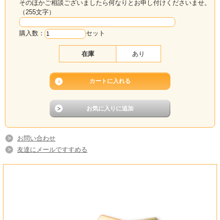
そのほかご相談ございましたら何なりとお申し付けくださいませ。
セット内容
（255文字）
本枯節（男節）1本（約260g）
購入数：
セット
鰹節削り器1台
調整用木槌1本（※ご好評につき木槌プレゼントは継続しま
在庫
あり
す！）
お問い合わせ
友達にメールですすめる