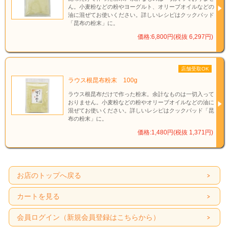
出汁の力
ん。小麦粉などの粉やヨーグルト、オリーブオイルなどの
油に混ぜてお使いください。詳しいレシピはクックパッド
「昆布の粉末」に。
出汁ひとつで料理が変わります。削りたての本枯節を使えば、毎日の味
噌汁も、煮物も、格段に美味しく仕上がります。
価格:6,800円(税抜 6,297円)
店舗受取OK
ラウス根昆布粉末 100g
ラウス根昆布だけで作った粉末。余計なものは一切入って
おりません。小麦粉などの粉やオリーブオイルなどの油に
混ぜてお使いください。詳しいレシピはクックパッド「昆
布の粉末」に。
価格:1,480円(税抜 1,371円)
お店のトップへ戻る
カートを見る
会員ログイン（新規会員登録はこちらから）