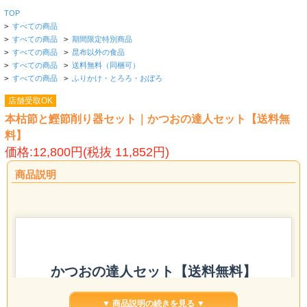
TOP
>
すべての商品
>
すべての商品
>
期間限定特別商品
>
すべての商品
>
昆布以外の食品
>
すべての商品
>
送料無料（同梱可）
>
すべての商品
>
ふりかけ・とろろ・おぼろ
店舗受取OK
本枯節と鰹節削り器セット｜かつおの達人セット【送料無
料】
価格:12,800円(税抜 11,852円)
商品説明
かつおの達人セット【送料無料】
▼ 商品説明の続きを見る ▼