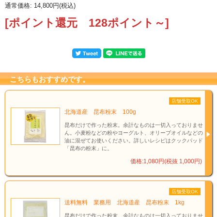
通常価格: 14,800円(税込)
[ポイント還元 128ポイント～]
こちらもおすすめです。
店舗受取OK
北海道産 昆布粉末 100g
昆布だけで作った粉末。余計なものは一切入っておりませ
ん。小麦粉などの粉やヨーグルト、オリーブオイルなどの
おすすめの食べ方
油に混ぜてお使いください。詳しいレシピはクックパッド
「昆布の粉末」に。
お吸い物にひとつまみ、香りと旨みが引き立ちます。
価格:1,080円(税抜 1,000円)
ごはんにのせて、お醤油を一滴。贅沢な一品に。
冷やしうどんや蕎麦のトッピングに。
店舗受取OK
サラダや酢の物のアクセントに。
送料無料 業務用 北海道産 昆布粉末 1kg
昆布だけで作った粉末。余計なものは一切入っておりませ