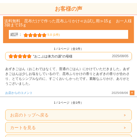
お客様の声
送料無料 昆布だけで作った昆布ふりかけ≪お試し用≫15ｇ お一人様
3袋まで15ｇ
総評：
5.0 (1件)
1 / 1ページ（全1件）
2025/08/05
”おこぶは体力の源”の母様
あずきごはん（おこわではなくて、普通のごはん）にかけていただきました。あず
きごはんは少しお塩をしているので、昆布ふりかけの香りとあずきの香りが合わさ
り、とてもシンプルなのに、すごくおいしかったです。素敵なふりかけ、ありがと
うございました。
お店からのコメント
2025/08/06
1 / 1ページ（全1件）
お店のトップへ戻る
カートを見る