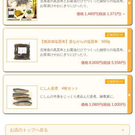
北海道の真昆布とお醤油だけでつくった細切りの塩昆布。
お茶漬けやおにぎりにぴったり。
価格:1,480円(税抜 1,371円)
～
店舗受取OK
【無添加塩昆布】昔ながらの塩昆布 500g
北海道の真昆布とお醤油だけでつくった細切りの塩昆布。
お茶漬けやおにぎりにぴったり。
価格:6,000円(税抜 5,556円)
店舗受取OK
にしん姿煮 4枚セット
にしんの半身をじっくり煮込んだ姿煮。鰊蕎麦に。
価格:1,080円(税抜 1,000円)
お店のトップへ戻る