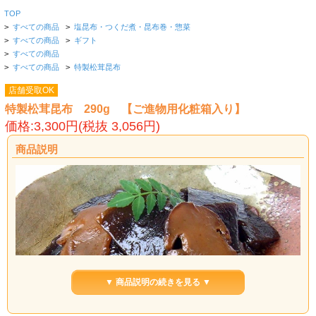
TOP
>
すべての商品
>
塩昆布・つくだ煮・昆布巻・惣菜
>
すべての商品
>
ギフト
>
すべての商品
>
すべての商品
>
特製松茸昆布
店舗受取OK
特製松茸昆布 290g 【ご進物用化粧箱入り】
価格:3,300円(税抜 3,056円)
商品説明
▼ 商品説明の続きを見る ▼