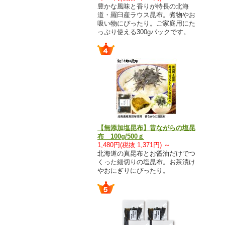
豊かな風味と香りが特長の北海
道・羅臼産ラウス昆布。煮物やお
吸い物にぴったり。ご家庭用にた
っぷり使える300gパックです。
【無添加塩昆布】昔ながらの塩昆
布 100g/500ｇ
1,480円(税抜 1,371円) ～
北海道の真昆布とお醤油だけでつ
くった細切りの塩昆布。お茶漬け
やおにぎりにぴったり。