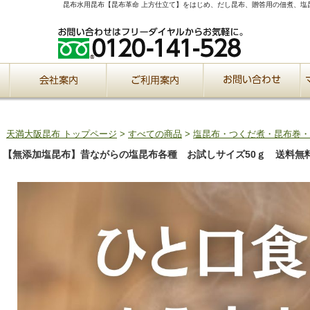
昆布水用昆布【昆布革命 上方仕立て】をはじめ、だし昆布、贈答用の佃煮、塩
天満大阪昆布 トップページ
>
すべての商品
>
塩昆布・つくだ煮・昆布巻・
【無添加塩昆布】昔ながらの塩昆布各種 お試しサイズ50ｇ 送料無