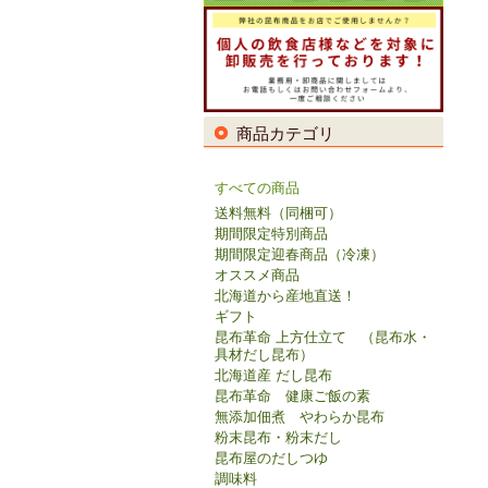
商品カテゴリ
すべての商品
送料無料（同梱可）
期間限定特別商品
期間限定迎春商品（冷凍）
オススメ商品
北海道から産地直送！
ギフト
昆布革命 上方仕立て （昆布水・
具材だし昆布）
北海道産 だし昆布
昆布革命 健康ご飯の素
無添加佃煮 やわらか昆布
粉末昆布・粉末だし
昆布屋のだしつゆ
調味料