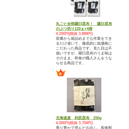
丸ごと全部羅臼昆布！ 羅臼昆布
のぶつ切り120ｇ×4袋
4,200円(税抜 3,889円)
収獲から袋詰めまでも作業をでき
るだけ省いて、徹底的に低価格に
こだわった商品です。見た目は不
揃いですが、羅臼昆布のうま味は
そのまま。和食の職人さんをうな
らせる商品です。
北海道産 利尻昆布 250g
4,000円(税抜 3,704円)
香り豊かで澄んだお出し。和食料