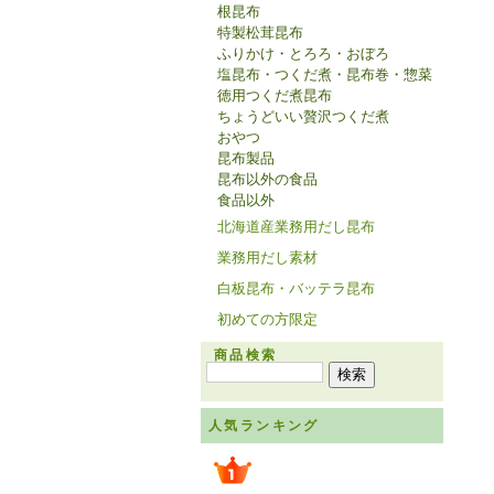
根昆布
特製松茸昆布
ふりかけ・とろろ・おぼろ
塩昆布・つくだ煮・昆布巻・惣菜
徳用つくだ煮昆布
ちょうどいい贅沢つくだ煮
おやつ
昆布製品
昆布以外の食品
食品以外
北海道産業務用だし昆布
業務用だし素材
白板昆布・バッテラ昆布
初めての方限定
商品検索
人気ランキング