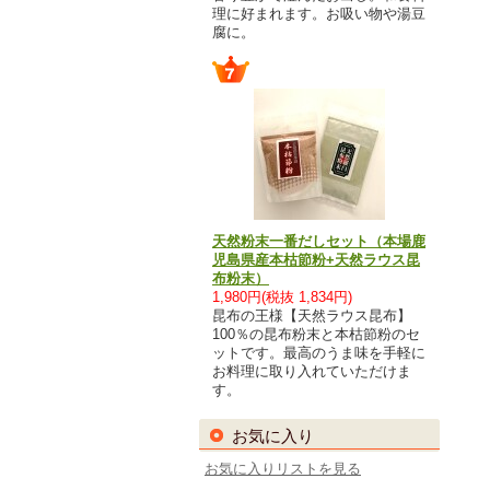
理に好まれます。お吸い物や湯豆
腐に。
天然粉末一番だしセット（本場鹿
児島県産本枯節粉+天然ラウス昆
布粉末）
1,980円(税抜 1,834円)
昆布の王様【天然ラウス昆布】
100％の昆布粉末と本枯節粉のセ
ットです。最高のうま味を手軽に
お料理に取り入れていただけま
す。
お気に入り
お気に入りリストを見る