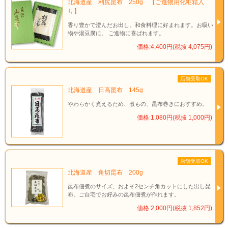
北海道産 利尻昆布 250g 【ご進物用化粧箱入
り】
香り豊かで澄んだお出し。和食料理に好まれます。お吸い
物や湯豆腐に。 ご進物に喜ばれます。
価格:4,400円(税抜 4,075円)
店舗受取OK
北海道産 日高昆布 145g
やわらかく煮えるため、煮もの、昆布巻きにおすすめ。
価格:1,080円(税抜 1,000円)
店舗受取OK
北海道産 角切昆布 200g
昆布佃煮のサイズ、およそ2センチ角カットにした出し昆
布。ご自宅でお好みの昆布佃煮が作れます。
価格:2,000円(税抜 1,852円)