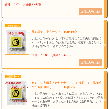
価格： 1,000円(税抜 926円)
店舗受取OK
昆布革命 上方仕立て 10g×10袋
少量の昆布からおいしい旨みが出るように工夫した商品で
す。水1リットルに10g入れてひと晩、冷蔵庫へ置くだけで
便利な昆布だし、昆布水のできあがり。
価格： 1,800円(税抜 1,667円)
店舗受取OK
初めての方限定・送料無料（ポスト投函）！ 昆布革
命１週間お試しセット 10g×7袋
少量の昆布から旨みが出るように工夫した商品です。水1リ
ットルに10g入れてひと晩、冷蔵庫へ入れておくだけで昆布
水のできあがり。お試しセットは1袋まで送料サ?ビス。同
梱品も送料無料。