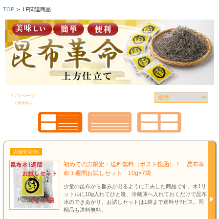
TOP
>
LP関連商品
1 / 1ページ
（全4件）
店舗受取OK
初めての方限定・送料無料（ポスト投函）！ 昆布革
命１週間お試しセット 10g×7袋
少量の昆布から旨みが出るように工夫した商品です。水1リ
ットルに10g入れてひと晩、冷蔵庫へ入れておくだけで昆布
水のできあがり。お試しセットは1袋まで送料サ?ビス。同
梱品も送料無料。