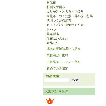
根昆布
特製松茸昆布
ふりかけ・とろろ・おぼろ
塩昆布・つくだ煮・昆布巻・惣菜
徳用つくだ煮昆布
ちょうどいい贅沢つくだ煮
おやつ
昆布製品
昆布以外の食品
食品以外
北海道産業務用だし昆布
業務用だし素材
白板昆布・バッテラ昆布
初めての方限定
商品検索
人気ランキング