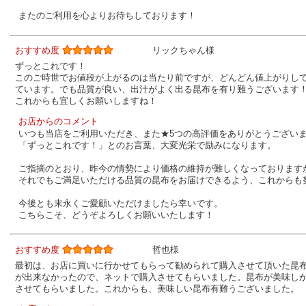
またのご利用を心よりお待ちしております！
おすすめ度
リックちゃん様
ずっとこれです！
このご時世でお値段が上がるのは当たり前ですが、どんどん値上がりし
ています。でも品質が良い、出汁がよく出る昆布を有り難うございます
これからも宜しくお願いしますね！
お店からのコメント
いつも当店をご利用いただき、また★5つの高評価をありがとうござい
「ずっとこれです！」とのお言葉、大変光栄で励みになります。
ご指摘のとおり、昨今の情勢により価格の維持が難しくなっております
それでもご満足いただける品質の昆布をお届けできるよう、これからも
今後とも末永くご愛顧いただけましたら幸いです。
こちらこそ、どうぞよろしくお願いいたします！
おすすめ度
哲也様
最初は、お店に買いに行かせてもらって勧められて購入させて頂いた昆
が出来なかったので、ネットで購入させてもらいました。昆布が美味し
させてもらいました。これからも、美味しい昆布有難うございました。