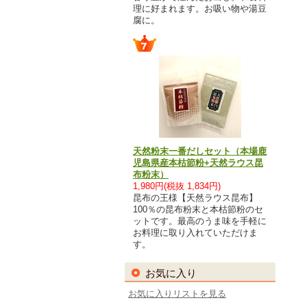
理に好まれます。お吸い物や湯豆
腐に。
天然粉末一番だしセット（本場鹿
児島県産本枯節粉+天然ラウス昆
布粉末）
1,980円(税抜 1,834円)
昆布の王様【天然ラウス昆布】
100％の昆布粉末と本枯節粉のセ
ットです。最高のうま味を手軽に
お料理に取り入れていただけま
す。
お気に入り
お気に入りリストを見る