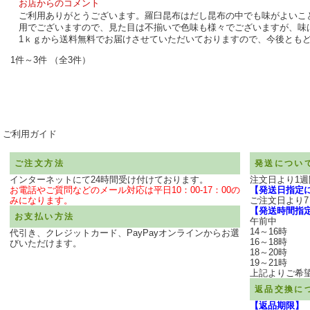
お店からのコメント
ご利用ありがとうございます。羅臼昆布はだし昆布の中でも味がよいこ
用でございますので、見た目は不揃いで色味も様々でございますが、味
1ｋｇから送料無料でお届けさせていただいておりますので、今後とも
1件～3件 （全3件）
ご利用ガイド
ご注文方法
発送につい
インターネットにて24時間受け付けております。
注文日より1
お電話やご質問などのメール対応は平日10：00-17：00の
【発送日指定
みになります。
ご注文日より
【発送時間指
お支払い方法
午前中
14～16時
代引き、クレジットカード、PayPayオンラインからお選
16～18時
びいただけます。
18～20時
19～21時
上記よりご希
返品交換に
【返品期限】