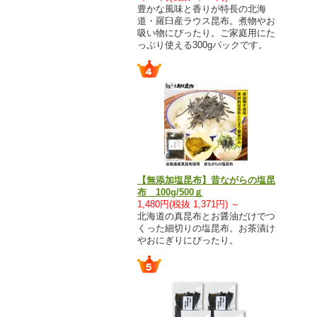
豊かな風味と香りが特長の北海
道・羅臼産ラウス昆布。煮物やお
吸い物にぴったり。ご家庭用にた
っぷり使える300gパックです。
【無添加塩昆布】昔ながらの塩昆
布 100g/500ｇ
1,480円(税抜 1,371円) ～
北海道の真昆布とお醤油だけでつ
くった細切りの塩昆布。お茶漬け
やおにぎりにぴったり。