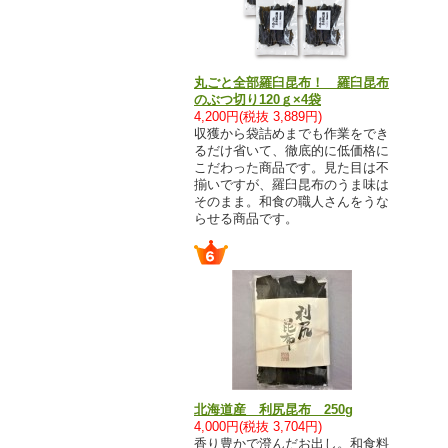
丸ごと全部羅臼昆布！ 羅臼昆布
のぶつ切り120ｇ×4袋
4,200円(税抜 3,889円)
収獲から袋詰めまでも作業をでき
るだけ省いて、徹底的に低価格に
こだわった商品です。見た目は不
揃いですが、羅臼昆布のうま味は
そのまま。和食の職人さんをうな
らせる商品です。
北海道産 利尻昆布 250g
4,000円(税抜 3,704円)
香り豊かで澄んだお出し。和食料