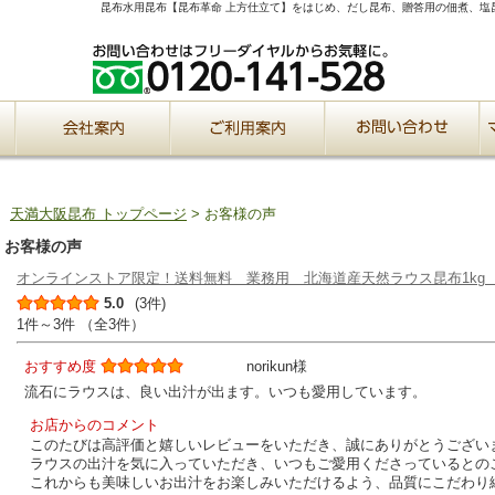
昆布水用昆布【昆布革命 上方仕立て】をはじめ、だし昆布、贈答用の佃煮、塩
天満大阪昆布 トップページ
> お客様の声
お客様の声
オンラインストア限定！送料無料 業務用 北海道産天然ラウス昆布1k
5.0
(3件)
1件～3件 （全3件）
おすすめ度
norikun様
流石にラウスは、良い出汁が出ます。いつも愛用しています。
お店からのコメント
このたびは高評価と嬉しいレビューをいただき、誠にありがとうござい
ラウスの出汁を気に入っていただき、いつもご愛用くださっているとの
これからも美味しいお出汁をお楽しみいただけるよう、品質にこだわり