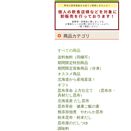
商品カテゴリ
すべての商品
送料無料（同梱可）
期間限定特別商品
期間限定迎春商品（冷凍）
オススメ商品
北海道から産地直送！
ギフト
昆布革命 上方仕立て （昆布水・
具材だし昆布）
北海道産 だし昆布
昆布革命 健康ご飯の素
無添加佃煮 やわらか昆布
粉末昆布・粉末だし
昆布屋のだしつゆ
調味料