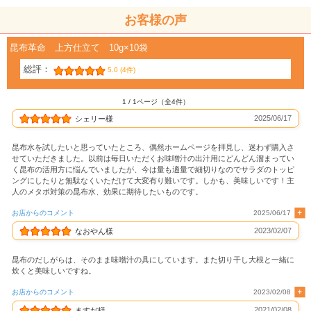
お客様の声
昆布革命 上方仕立て 10g×10袋
総評：
5.0 (4件)
1 / 1ページ（全4件）
2025/06/17
シェリー様
昆布水を試したいと思っていたところ、偶然ホームページを拝見し、迷わず購入さ
せていただきました。以前は毎日いただくお味噌汁の出汁用にどんどん溜まってい
く昆布の活用方に悩んでいましたが、今は量も適量で細切りなのでサラダのトッピ
ングにしたりと無駄なくいただけて大変有り難いです。しかも、美味しいです！主
人のメタボ対策の昆布水、効果に期待したいものです。
お店からのコメント
2025/06/17
2023/02/07
なおやん様
昆布のだしがらは、そのまま味噌汁の具にしています。また切り干し大根と一緒に
炊くと美味しいですね。
お店からのコメント
2023/02/08
2021/02/08
ますだ様