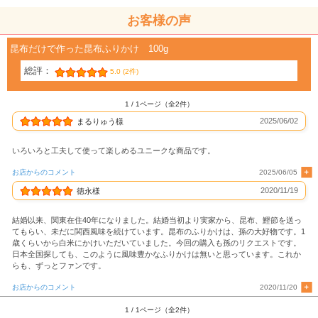
お客様の声
昆布だけで作った昆布ふりかけ 100g
総評：
5.0 (2件)
1 / 1ページ（全2件）
2025/06/02
まるりゅう様
いろいろと工夫して使って楽しめるユニークな商品です。
お店からのコメント
2025/06/05
2020/11/19
徳永様
結婚以来、関東在住40年になりました。結婚当初より実家から、昆布、鰹節を送っ
てもらい、未だに関西風味を続けています。昆布のふりかけは、孫の大好物です。1
歳くらいから白米にかけいただいていました。今回の購入も孫のリクエストです。
日本全国探しても、このように風味豊かなふりかけは無いと思っています。これか
らも、ずっとファンです。
お店からのコメント
2020/11/20
1 / 1ページ（全2件）