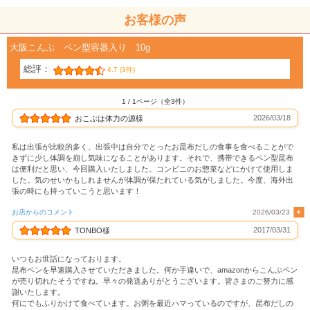
お客様の声
大阪こんぶ ペン型容器入り 10g
総評：
4.7 (3件)
1 / 1ページ（全3件）
2026/03/18
おこぶは体力の源様
私は出張が比較的多く、出張中は自分でとったお昆布だしの食事を食べることがで
きずに少し体調を崩し気味になることがあります。それで、携帯できるペン型昆布
は便利だと思い、今回購入いたしました。コンビニのお惣菜などにかけて使用しま
した。気のせいかもしれませんが体調が保たれている気がしました。今度、海外出
張の時にも持っていこうと思います！
お店からのコメント
2026/03/23
2017/03/31
TONBO様
いつもお世話になっております。
昆布ペンを早速購入させていただきました。何か手違いで、amazonからこんぶペン
が売り切れたそうですね。早々の発送ありがとうございます。皆さまのご努力に感
謝いたします。
何にでもふりかけて食べています。お粥を最近ハマっているのですが、昆布だしの