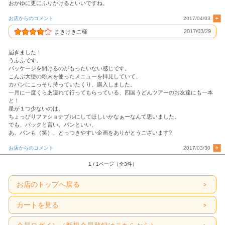
おかゆに更にふりかけるといいですね。
お店からのコメント
2017/04/03
2017/03/29
まきけきこ様
届きました！
うふふです。
パッケージを開けるのがもったいない感じです。
こんぶ大使の粉末を使ったメニューを拝見していて、
カバンにこっそり持っていたくり、購入しました。
一月に一度くらあ連れて行ってもらっている、四国うどんツアーのお友達にも一本
と！
星が１つ少ないのは、
ちょっぴりファショナブルにしてほしいかなぁーなんて思いました。
でも、パックと言い、パンといい、
あ、パンも（笑）、とっつきやすい企画をありがとうございます?
お店からのコメント
2017/03/30
1 / 1ページ（全3件）
お店のトップへ戻る
カートを見る