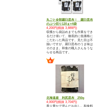
丸ごと全部羅臼昆布！ 羅臼昆布
のぶつ切り120ｇ×4袋
4,200円(税抜 3,889円)
収獲から袋詰めまでも作業をでき
るだけ省いて、徹底的に低価格に
こだわった商品です。見た目は不
揃いですが、羅臼昆布のうま味は
そのまま。和食の職人さんをうな
らせる商品です。
北海道産 利尻昆布 250g
4,000円(税抜 3,704円)
香り豊かで澄んだお出し。和食料