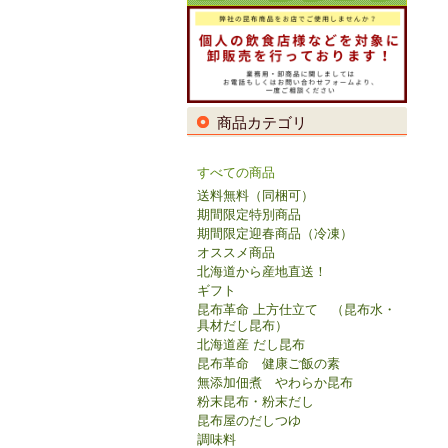
商品カテゴリ
すべての商品
送料無料（同梱可）
期間限定特別商品
期間限定迎春商品（冷凍）
オススメ商品
北海道から産地直送！
ギフト
昆布革命 上方仕立て （昆布水・
具材だし昆布）
北海道産 だし昆布
昆布革命 健康ご飯の素
無添加佃煮 やわらか昆布
粉末昆布・粉末だし
昆布屋のだしつゆ
調味料