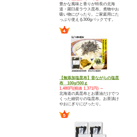
豊かな風味と香りが特長の北海
道・羅臼産ラウス昆布。煮物やお
吸い物にぴったり。ご家庭用にた
っぷり使える300gパックです。
【無添加塩昆布】昔ながらの塩昆
布 100g/500ｇ
1,480円(税抜 1,371円) ～
北海道の真昆布とお醤油だけでつ
くった細切りの塩昆布。お茶漬け
やおにぎりにぴったり。