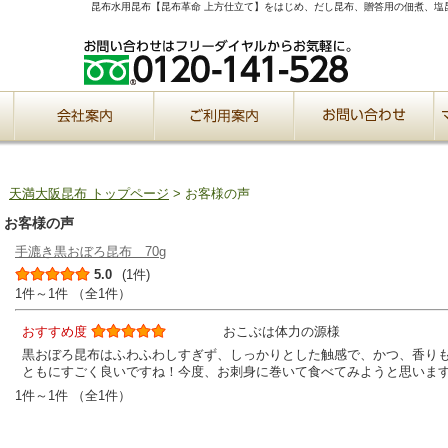
昆布水用昆布【昆布革命 上方仕立て】をはじめ、だし昆布、贈答用の佃煮、塩
天満大阪昆布 トップページ
> お客様の声
お客様の声
手漉き黒おぼろ昆布 70g
5.0
(1件)
1件～1件 （全1件）
おすすめ度
おこぶは体力の源様
黒おぼろ昆布はふわふわしすぎず、しっかりとした触感で、かつ、香り
ともにすごく良いですね！今度、お刺身に巻いて食べてみようと思いま
1件～1件 （全1件）