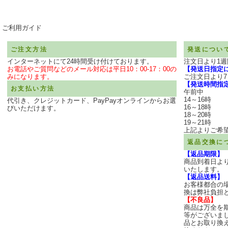
ご利用ガイド
ご注文方法
発送につい
インターネットにて24時間受け付けております。
注文日より1
お電話やご質問などのメール対応は平日10：00-17：00の
【発送日指定
みになります。
ご注文日より
【発送時間指
お支払い方法
午前中
14～16時
代引き、クレジットカード、PayPayオンラインからお選
16～18時
びいただけます。
18～20時
19～21時
上記よりご希
返品交換に
【返品期限】
商品到着日よ
いたします。
【返品送料】
お客様都合の
換は弊社負担
【不良品】
商品は万全を
等がございま
品とお取り換