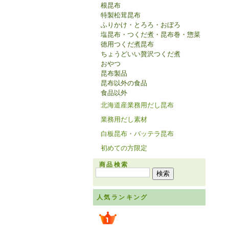
根昆布
特製松茸昆布
ふりかけ・とろろ・おぼろ
塩昆布・つくだ煮・昆布巻・惣菜
徳用つくだ煮昆布
ちょうどいい贅沢つくだ煮
おやつ
昆布製品
昆布以外の食品
食品以外
北海道産業務用だし昆布
業務用だし素材
白板昆布・バッテラ昆布
初めての方限定
商品検索
人気ランキング