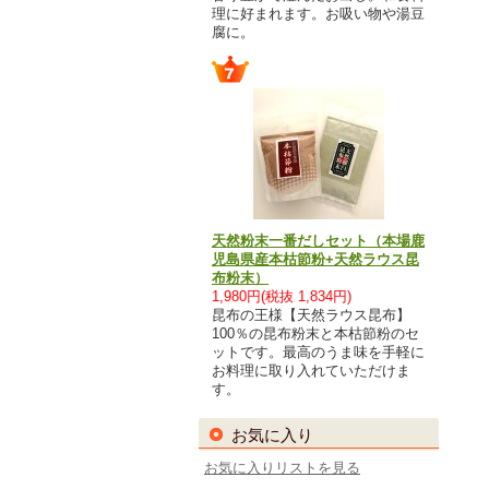
理に好まれます。お吸い物や湯豆
腐に。
天然粉末一番だしセット（本場鹿
児島県産本枯節粉+天然ラウス昆
布粉末）
1,980円(税抜 1,834円)
昆布の王様【天然ラウス昆布】
100％の昆布粉末と本枯節粉のセ
ットです。最高のうま味を手軽に
お料理に取り入れていただけま
す。
お気に入り
お気に入りリストを見る