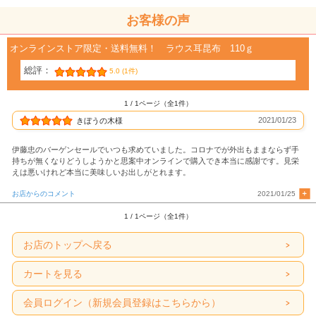
お客様の声
オンラインストア限定・送料無料！ ラウス耳昆布 110ｇ
総評：
5.0 (1件)
1 / 1ページ（全1件）
2021/01/23
きぼうの木様
伊藤忠のバーゲンセールでいつも求めていました。コロナでが外出もままならず手
持ちが無くなりどうしようかと思案中オンラインで購入でき本当に感謝です。見栄
えは悪いけれど本当に美味しいお出しがとれます。
お店からのコメント
2021/01/25
1 / 1ページ（全1件）
お店のトップへ戻る
カートを見る
会員ログイン（新規会員登録はこちらから）