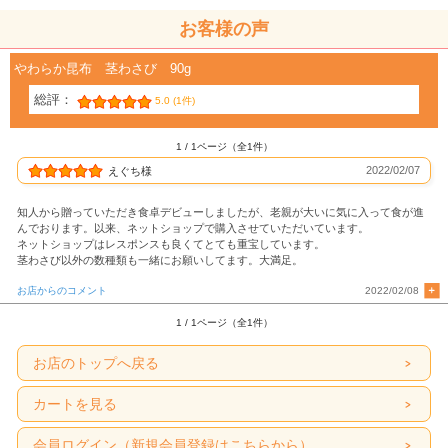
お客様の声
やわらか昆布 茎わさび 90g
総評：
5.0 (1件)
1 / 1ページ（全1件）
2022/02/07
えぐち様
知人から贈っていただき食卓デビューしましたが、老親が大いに気に入って食が進
んでおります。以来、ネットショップで購入させていただいています。
ネットショップはレスポンスも良くてとても重宝しています。
茎わさび以外の数種類も一緒にお願いしてます。大満足。
お店からのコメント
2022/02/08
1 / 1ページ（全1件）
お店のトップへ戻る
カートを見る
会員ログイン（新規会員登録はこちらから）